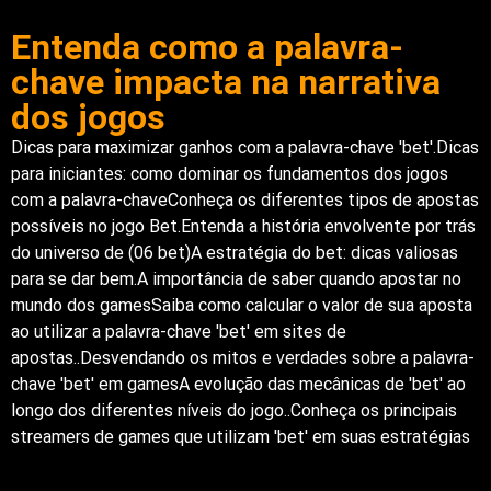
Entenda como a palavra-
chave impacta na narrativa
dos jogos
Dicas para maximizar ganhos com a palavra-chave 'bet'.Dicas
para iniciantes: como dominar os fundamentos dos jogos
com a palavra-chaveConheça os diferentes tipos de apostas
possíveis no jogo Bet.Entenda a história envolvente por trás
do universo de (06 bet)A estratégia do bet: dicas valiosas
para se dar bem.A importância de saber quando apostar no
mundo dos gamesSaiba como calcular o valor de sua aposta
ao utilizar a palavra-chave 'bet' em sites de
apostas..Desvendando os mitos e verdades sobre a palavra-
chave 'bet' em gamesA evolução das mecânicas de 'bet' ao
longo dos diferentes níveis do jogo..Conheça os principais
streamers de games que utilizam 'bet' em suas estratégias