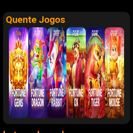
Quente Jogos