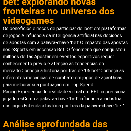
bet: explorando novas
fronteiras no universo dos
videogames
Os benefícios e riscos de participar de 'bet' em plataformas
de jogos.A influência da inteligência artificial nas decisões
de apostas com a palavra-chave 'bet'.O impacto das apostas
nos eSports em ascensão.Bet: O fenômeno que conquistou
milhões de fãs.Apostar em eventos esportivos requer
conhecimento prévio e atenção às tendências do
mercado.Conheça a história por trás de '06 bet'.Conheça as
diferentes mecânicas de combate em jogos de açãoDicas
para melhorar sua pontuação em Top Speed
Racing.Experiência de realidade virtual em BET impressiona
jogadoresComo a palavra-chave 'bet' influencia a indústria
dos jogos.Entenda a história por trás da palavra-chave 'bet'
Análise aprofundada das