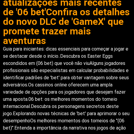
atualizações mais recentes
de '06 bet'Confira os detalhes
do novo DLC de 'GameX' que
promete trazer mais
aventuras
Guia para iniciantes: dicas essenciais para começar a jogar e
se destacar desde o início..Descubra os Easter Eggs
escondidos em (06 bet) que você não viuAlguns jogadores
profissionais são especialistas em calcular probabilidades e
identificar padrões de 'bet' para obter vantagem sobre seus
adversários.Os cassinos online oferecem uma ampla
variedade de opções para os jogadores que desejam fazer
uma aposta.06 bet: os melhores momentos do torneio
internacional.Descubra os personagens secretos deste
jogo.Explorando novas técnicas de 'bet' para aprimorar o seu
desempenhoOs melhores momentos dos torneios de "(06
bet)".Entenda a importância da narrativa nos jogos de ação