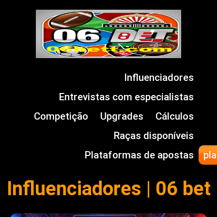
Influenciadores
Entrevistas com especialistas
Competição
Upgrades
Cálculos
Raças disponíveis
Plataformas de apostas
pl
Influenciadores | 06 bet