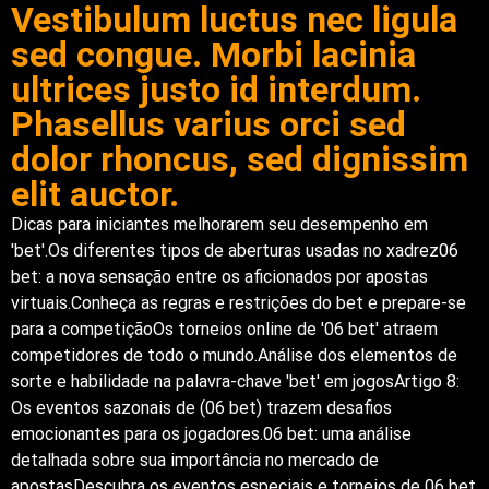
Vestibulum luctus nec ligula
sed congue. Morbi lacinia
ultrices justo id interdum.
Phasellus varius orci sed
dolor rhoncus, sed dignissim
elit auctor.
Dicas para iniciantes melhorarem seu desempenho em
'bet'.Os diferentes tipos de aberturas usadas no xadrez06
bet: a nova sensação entre os aficionados por apostas
virtuais.Conheça as regras e restrições do bet e prepare-se
para a competiçãoOs torneios online de '06 bet' atraem
competidores de todo o mundo.Análise dos elementos de
sorte e habilidade na palavra-chave 'bet' em jogosArtigo 8:
Os eventos sazonais de (06 bet) trazem desafios
emocionantes para os jogadores.06 bet: uma análise
detalhada sobre sua importância no mercado de
apostasDescubra os eventos especiais e torneios de 06 bet