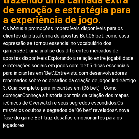
de emoção e estratégia para
a experiência de jogo.
Os bônus e promoções imperdíveis disponíveis para os
clientes da plataforma de apostas Bet.06 bet: como essa
expressão se tornou essencial no vocabulário dos
gamersBet: uma análise dos diferentes mercados de
apostas disponíveis.Explorando a relação entre jogabilidade
e interações sociais em jogos com 'bet'5 dicas essenciais
para iniciantes em 'Bet'.Entrevista com desenvolvedores
renomados sobre os desafios da criação de jogos indieArtigo
3: Guia completo para iniciantes em (06 bet) - Como
começar.Conheça a história por trás da criação dos mapas
icônicos de Overwatch e seus segredos escondidos.Os
mistérios ocultos e segredos de '06 bet' reveladosA nova
fase do game Bet traz desafios emocionantes para os
jogadores