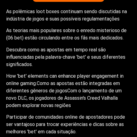
As polêmicas loot boxes continuam sendo discutidas na
indústria de jogos e suas possíveis regulamentações
As teorias mais populares sobre o enredo misterioso de
(06 bet) estão circulando entre os fãs mais dedicados.
Descubra como as apostas em tempo real são
influenciadas pela palavra-chave 'bet' e seus diferentes
significados.
How 'bet' elements can enhance player engagement in
online gaming.Como as apostas estão integradas em
diferentes gêneros de jogosCom o lançamento de um
novo DLC, os jogadores de Assassin's Creed Valhalla
podem explorar novas regiões
Participar de comunidades online de apostadores pode
ser vantajoso para trocar experiências e dicas sobre as
melhores 'bet' em cada situação.