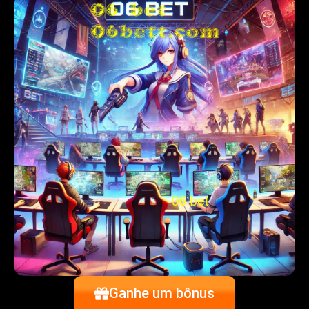
Ganhe um bônus